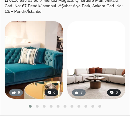
☎️ 0216 598 03 50 📍Merkez Mağaza: Çınardere Mah. Ankara
Cad. No: 67 Pendik/İstanbul 📍Şube: Alya Park, Ankara Cad. No:
13/F Pendik/İstanbul
9
0
7
0