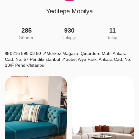
Yeditepe Mobilya
285
930
11
Gönderi
takipçi
takip
☎️ 0216 598 03 50 📍Merkez Mağaza: Çınardere Mah. Ankara
Cad. No: 67 Pendik/İstanbul 📍Şube: Alya Park, Ankara Cad. No:
13/F Pendik/İstanbul